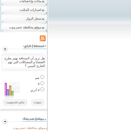
بيانات وإحصائيات
اصدارات المكتب
سجل الزوار
موقع محافظة حضرموت
هل ترى أن الصحافة تهتم بطرح
القضايا و المشكلات التي تهم
القارئ اليمني ؟
نعم
لا
لا أدري
موقع محافظة حضرموت