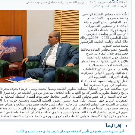
المكلا/ محافظة حضرموت / مكتب وزارة الثقافة والتراث - ساحل حضرموت / خاص
الأربعاء 06/مـــايــــو/2026م
اطّلع عضو مجلس القيادة الرئاسي
محافظ حضرموت الأستاذ سالم
أحمد الخنبشي، صباح اليوم بمدينة
المكلا، على مستوى التحضيرات
الجارية لإجراء امتحانات الفصل
الدراسي الثاني بجامعة حضرموت
للعام الجامعي 2025 – 2026م، وذلك
خلال لقائه برئاسة الجامعة البرفسور
محمد سعيد خنبش.
واستمع عضو مجلس القيادة محافظ
حضرموت خلال اللقاء إلى شرحٍ
مفصل حول الاستعدادات الفنية
والإدارية التي اتخذتها الجامعة لضمان
سير العملية الامتحانية بسلاسة
وانتظام، بما في ذلك تهيئة القاعات
الامتحانية، وتجهيز الكوادر الإشرافية،
واتخاذ الإجراءات التنظيمية التي
تكفل توفير بيئة مناسبة للطلاب لأداء
امتحاناتهم في أجواء مستقرة. كما
جرى مناقشة عدد من القضايا المتعلقة بتطوير الجامعة وبنيتها التحتية، وسبل الارتقاء بجودة مخرجات
برامج وخطط تطويرية بالشراكة مع الجهات ذات العلاقة، بما يعزز من دور الجامعة في رفد سوق ال
احتياجات التنمية. وأكد عضو مجلس القيادة الرئاسي محافظ حضرموت اهتمام السلطة المحلية ب
الصعوبات التي تواجهها، مشدداً على أهمية استمرار تطوير العملية التعليمية وتحسين جودة الأداء الأ
المتغيرات الحديثة في التعليم الجامعي. من جانبه، أشاد رئيس جامعة حضرموت بمتابعة واهتمام ع
محافظ حضرموت، مثمناً حرصه الدائم على دعم قطاع التعليم العالي، ووقوفه إلى جانب الجامعة 
أسهم في تعزيز استقرار العملية التعليمية وتحسين مستوى الأداء، مؤكداً أن الجامعة ماضية في تنفي
بمستوى مخرجاتها الأكاديمية بما يلبي تطلعات المجتمع ويسهم في خدمة مسارات التنمية بالمحاف
إقرا ايضاً
أمن مديرية حجر ينجح في تأمين انطلاقة مهرجان خريف وادي حجر السنوي الثالث