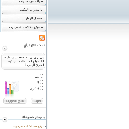
بيانات وإحصائيات
اصدارات المكتب
سجل الزوار
موقع محافظة حضرموت
هل ترى أن الصحافة تهتم بطرح
القضايا و المشكلات التي تهم
القارئ اليمني ؟
نعم
لا
لا أدري
موقع محافظة حضرموت