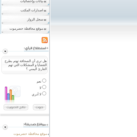
بيانات وإحصائيات
اصدارات المكتب
سجل الزوار
موقع محافظة حضرموت
هل ترى أن الصحافة تهتم بطرح
القضايا و المشكلات التي تهم
القارئ اليمني ؟
نعم
لا
لا أدري
موقع محافظة حضرموت