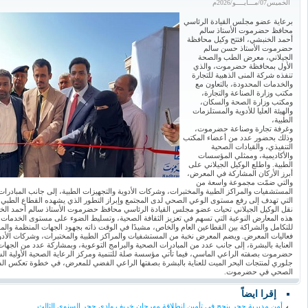
الخميس07/مـــايــــو/2026م
برعاية عضو مجلس القيادة الرئاسي
محافظ حضرموت الأستاذ سالم
أحمد الخنبشي، افتتح وكيل محافظة
حضرموت الأستاذ حسن سالم
الجيلاني، معرض الطب والصحة
الأول بمحافظة حضرموت، والذي
تنفذه شركة المنى الذهبية للتجارة
والخدمات المحدودة، بالتعاون مع
مكتب وزارة الصناعة والتجارة،
ومكتب وزارة الصحة والسكان،
والهيئة العليا للأدوية والمستلزمات
الطبية،
وغرفة تجارة وصناعة حضرموت،
وذلك بحضور عدد من أعضاء المكتب
التنفيذي، والقيادات الصحية
والأكاديمية، وممثلي المؤسسات
الطبية. واطلع الوكيل الجيلاني على
أبرز الأركان المشاركة في المعرض،
والتي ضمّت مجموعة واسعة من
المستشفيات والمراكز الطبية والمختبرات، وشركات الأدوية والتجهيزات الطبية، إلى جانب المبادرات 
التي تهدف إلى رفع مستوى الوعي الصحي لدى المجتمع وإبراز التطور الذي يشهده القطاع الطبي 
نقل الوكيل الجيلاني تحيات عضو مجلس القيادة الرئاسي محافظ حضرموت الأستاذ سالم أحمد الخنب
هذه المعارض النوعية التي تسهم في تعزيز الثقافة الصحية، وتسليط الضوء على مستوى الخدمات ا
للتكامل والشراكة بين القطاعين العام والخاص، مشيدًا في الوقت ذاته بجهود الجهات المنظمة والم
فعاليات المعرض. ويضم المعرض نخبة من المستشفيات والمراكز الطبية والمختبرات، وشركات الأدوي
العناية بالبشرة، إلى جانب عدد من المبادرات الصحية والبرامج التوعوية، وبمشاركة عدد من الجهات
حضرموت بصفته الراعي الماسي، فيما تأتي مؤسسة صلة للتنمية ومركز الرعاية الصحية الأولية الش
جلوري لمنتجات البحر الميت للعناية بالبشرة بصفتها الراعي الفضي للمعرض، في خطوة تعكس الش
الصحي في حضرموت.
إقرا ايضاً
أمن مديرية حجر ينجح في تأمين انطلاقة مهرجان خريف وادي حجر السنوي الثالث