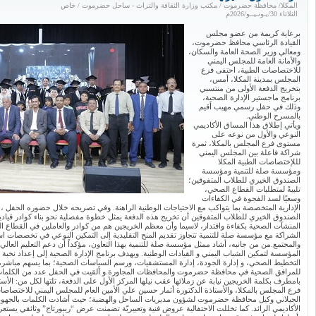
المكلا/ محافظة حضرموت / مكتب وزارة الثقافة والتراث - ساحل حضرموت / خاص
الثلاثاء 30/يـونـيــو/2026م
​برعاية كريمة من عضو مجلس
القيادة الرئاسي محافظ حضرموت،
ومعالي وزير الصحة العامة والسكان،
والأمانة العامة للمجلس اليمني
للاختصاصات الطبية، احتفى فرع
المجلس بمدينة المكلا، أمس،
بتخريج الدفعة الأولى من منتسبي
برنامج ماجستير الإدارة الصحية،
وذلك في حفل رسمي مهيب أقيم
بالمسرح الوطني.
​ويأتي إطلاق هذا المساق الأكاديمي
النوعي والأول من نوعه على
مستوى فرع المجلس بالمكلا، ثمرة
شراكة فاعلة بين المجلس اليمني
لللإختصاصات الطبية المكلا
ومؤسسة صلة للتنمية ومؤسسة
الصندوق الخيري للطلاب المتفوقين؛
تلبيةً لمتطلبات القطاع الصحي،
وسعيًا لسد الفجوة في الكفاءات
الإدارية المتخصصة بما يتواكب مع الاحتياجات الوطنية الراهنة. وفي تصريحه خلال حضوره الحفل
الصندوق الخيري للطلاب المتفوقين أن تخريج هذه الدفعة يمثل خطوة مفصلية نحو بناء كوادر قيادية 
المنشآت الصحية بكفاءة واقتدار، لاسيما وأن معظم الخريجين هم من كوادر والعاملين في القطاع 
الشراكة مع مؤسسة صلة للتنمية تتجاوز تقديم المنح التقليدية إلى التمكين النوعي في تخصصات است
والمجتمع. ​من من جانبه، أشاد ممثل مؤسسة صلة للتنمية بهذا التعاون، مؤكداً أن دعم التعليم ال
المؤسسة لتمكين الشباب اليمني و القيادات الوطنية. و​يهدف برنامج الإدارة الصحية إلى إعداد نخبة
التخطيط الصحي، و إدارة الجودة، إدارة المستشفيات، ورسم السياسات الصحية؛ بما يسهم مباشرة في 
للمرافق الصحية في محافظة حضرموت والمحافظات المجاورة. ​و ألقيت في الحفل عدد من الكلمات،
بامطرف بكلمة الخريجين نيابة عن زملائها عقب نيلها المركز الأول على الدفعة، تلتها لكل من: الأست
فرع المجلس بالمكلا، والأستاذة الدكتورة أثمار حسين علي الأمين العام للمجلس اليمني للاختصاصا
الجيلاني وكيل محافظة حضرموت لشؤون مديريات الساحل والهضبة؛ حيث أشادت الكلمات بالجهود الم
الأكاديمي الرائد. كما ​تخللت الاحتفالية عروض فنية وتعبيريّة تضمنت ​عرض “ريبورتاج” وثائقي يس