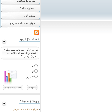
بيانات وإحصائيات
اصدارات المكتب
سجل الزوار
موقع محافظة حضرموت
هل ترى أن الصحافة تهتم بطرح
القضايا و المشكلات التي تهم
القارئ اليمني ؟
نعم
لا
لا أدري
موقع محافظة حضرموت