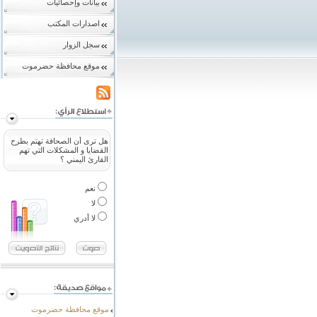
بيانات وإحصائيات
اصدارات المكتب
سجل الزوار
موقع محافظة حضرموت
هل ترى أن الصحافة تهتم بطرح
القضايا و المشكلات التي تهم
القارئ اليمني ؟
نعم
لا
لا أدري
موقع محافظة حضرموت